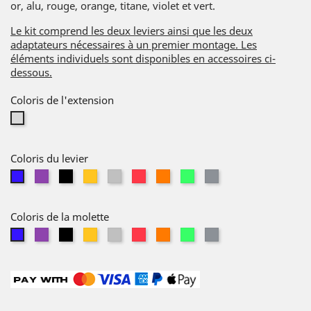
or, alu, rouge, orange, titane, violet et vert.
Le kit comprend les deux leviers ainsi que les deux
adaptateurs nécessaires à un premier montage. Les
éléments individuels sont disponibles en accessoires ci-
dessous.
Coloris de l'extension
Sans
extension
Coloris du levier
Violet
Noir
Or
Alu
Rouge
Orange
Vert
Titane
Bleu
Coloris de la molette
Violet
Noir
Or
Alu
Rouge
Orange
Vert
Titane
Bleu