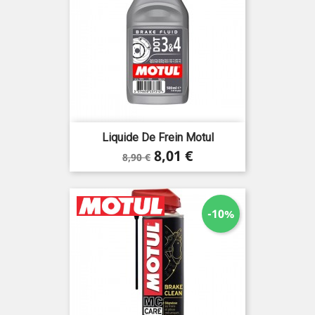
Liquide De Frein Motul
Prix
Prix
8,01 €
8,90 €
de
base
-10%