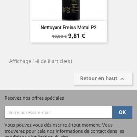
Nettoyant Freins Motul P2
Prix
Prix
9,81 €
10,90 €
de
base
Affichage 1-8 de 8 article(s)
Retour en haut

Recevez nos offres spéciales
Vous pouvez vous désinscrire à tout moment. Vous
trouverez pour cela nos informations de contact dans les