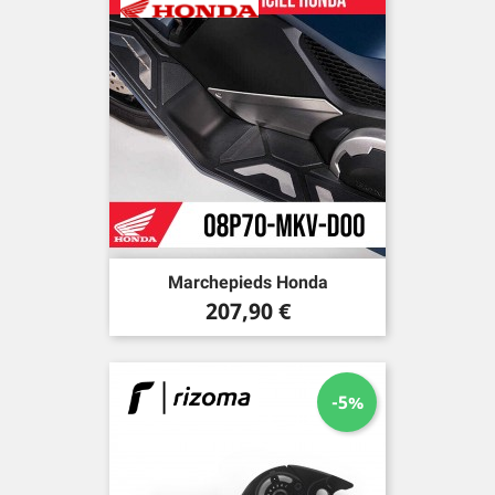
Marchepieds Honda
Prix
207,90 €
-5%