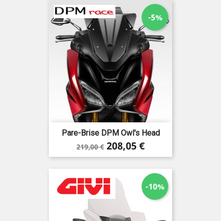
-5%
Pare-Brise DPM Owl's Head
Prix
Prix
208,05 €
219,00 €
de
base
-10%