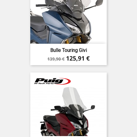
Bulle Touring Givi
Prix
Prix
125,91 €
139,90 €
de
base