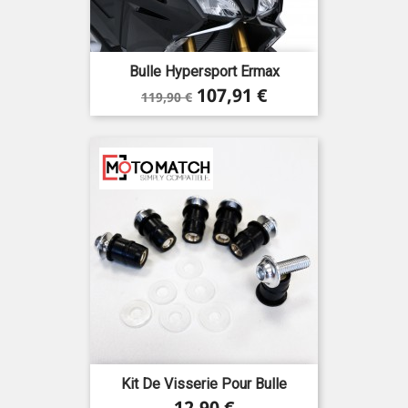
Bulle Hypersport Ermax
Prix
Prix
107,91 €
119,90 €
de
base
Kit De Visserie Pour Bulle
Prix
12,90 €