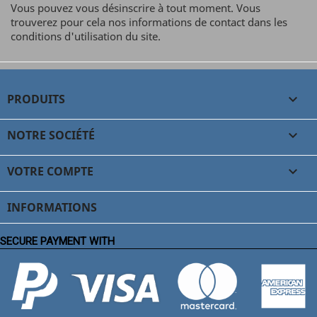
Vous pouvez vous désinscrire à tout moment. Vous
trouverez pour cela nos informations de contact dans les
conditions d'utilisation du site.
PRODUITS

NOTRE SOCIÉTÉ

VOTRE COMPTE

INFORMATIONS
SECURE PAYMENT WITH