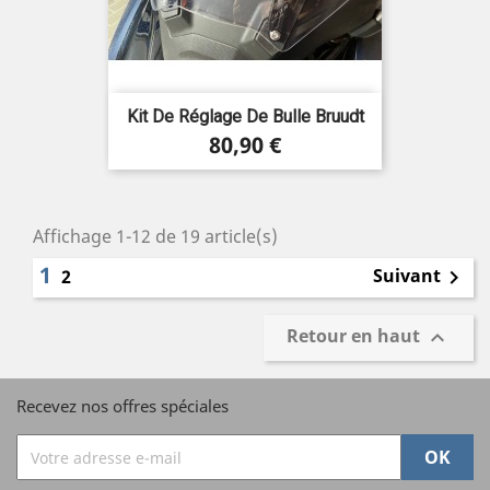
Kit De Réglage De Bulle Bruudt
Prix
80,90 €
Affichage 1-12 de 19 article(s)
1
Suivant
2

Retour en haut

Recevez nos offres spéciales