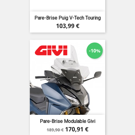
Pare-Brise Puig V-Tech Touring
Prix
103,99 €
-10%
Pare-Brise Modulable Givi
Prix
Prix
170,91 €
189,90 €
de