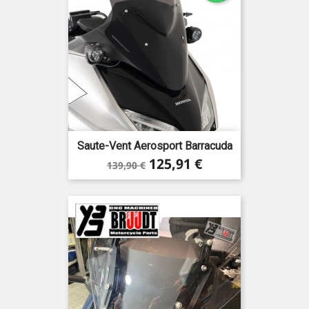
Saute-Vent Aerosport Barracuda
Prix
Prix
125,91 €
139,90 €
de
base