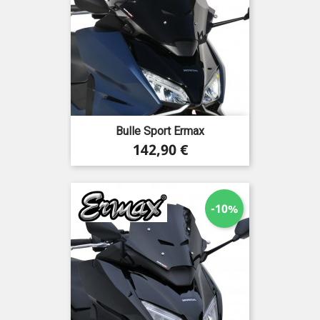
Bulle Sport Ermax
Prix
142,90 €
-10%