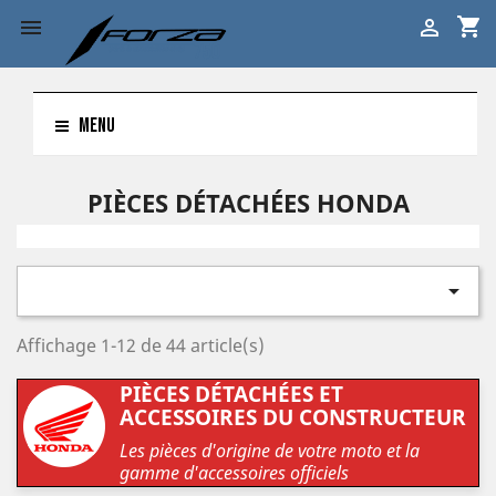
shopping_cart


MENU
PIÈCES DÉTACHÉES HONDA

Affichage 1-12 de 44 article(s)
PIÈCES DÉTACHÉES ET
ACCESSOIRES DU CONSTRUCTEUR
Les pièces d'origine de votre moto et la
gamme d'accessoires officiels