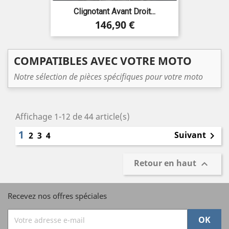
Clignotant Avant Droit...
Prix
146,90 €
COMPATIBLES AVEC VOTRE MOTO
Notre sélection de pièces spécifiques pour votre moto
Affichage 1-12 de 44 article(s)
1
Suivant
2
3
4

Retour en haut

Recevez nos offres spéciales