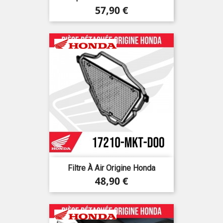
Prix
57,90 €
Filtre À Air Origine Honda
Prix
48,90 €