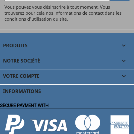
Vous pouvez vous désinscrire à tout moment. Vous
trouverez pour cela nos informations de contact dans les
conditions d'utilisation du site.
PRODUITS

NOTRE SOCIÉTÉ

VOTRE COMPTE

INFORMATIONS
SECURE PAYMENT WITH