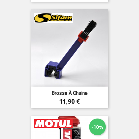
de
base
Brosse À Chaine
Prix
11,90 €
-10%