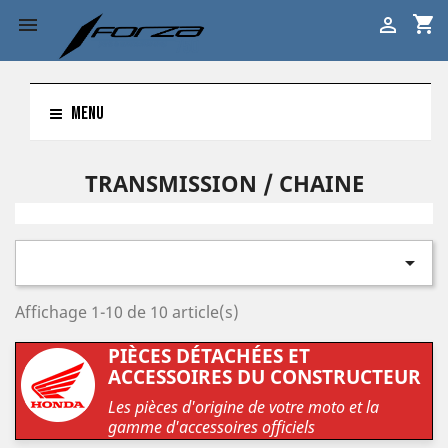
shopping_cart


MENU
TRANSMISSION / CHAINE

Affichage 1-10 de 10 article(s)
PIÈCES DÉTACHÉES ET
ACCESSOIRES DU CONSTRUCTEUR
Les pièces d'origine de votre moto et la
gamme d'accessoires officiels