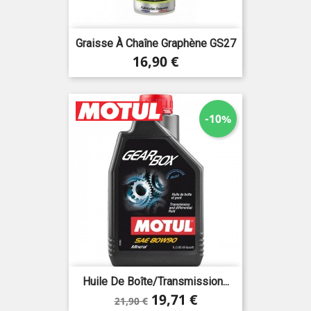
Graisse À Chaîne Graphène GS27
Prix
16,90 €
-10%
Huile De Boîte/transmission...
Prix
Prix
19,71 €
21,90 €