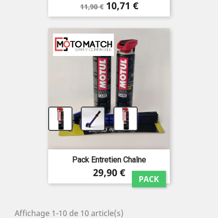
Prix
Prix
10,71 €
11,90 €
de
base
+
+
Pack Entretien Chaîne
Prix
29,90 €
PACK
Affichage 1-10 de 10 article(s)