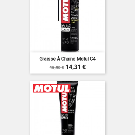
Graisse À Chaine Motul C4
Prix
Prix
14,31 €
15,90 €
de
base