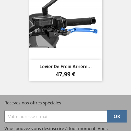
Levier De Frein Arrière...
Prix
47,99 €
Recevez nos offres spéciales
Vous pouvez vous désinscrire à tout moment. Vous