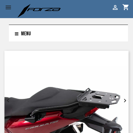
shopping_cart


MENU

