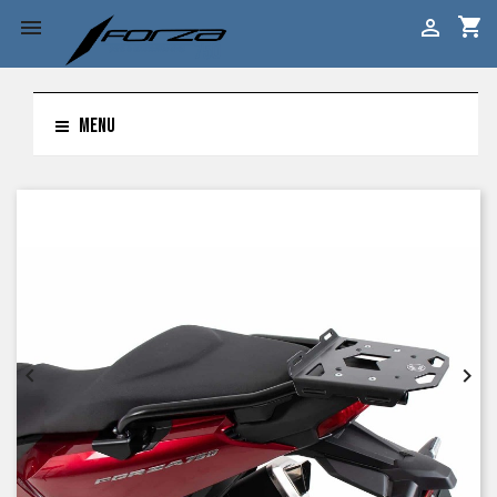
shopping_cart


MENU

