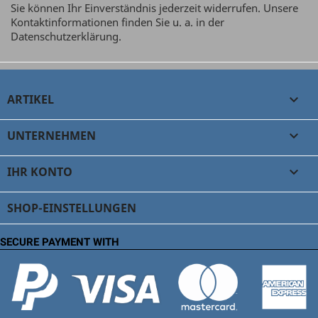
Sie können Ihr Einverständnis jederzeit widerrufen. Unsere
Kontaktinformationen finden Sie u. a. in der
Datenschutzerklärung.
ARTIKEL

UNTERNEHMEN

IHR KONTO

SHOP-EINSTELLUNGEN
SECURE PAYMENT WITH