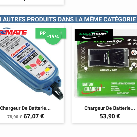
4 AUTRES PRODUITS DANS LA MÊME CATÉGORIE 
PROMO !
-15%
Chargeur De Batterie...
Chargeur De Batterie...
Prix
Prix
Prix
67,07 €
53,90 €
78,90 €
de
base