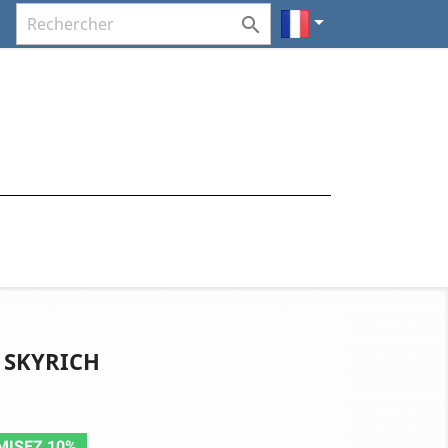


 SKYRICH
MISEZ 10%