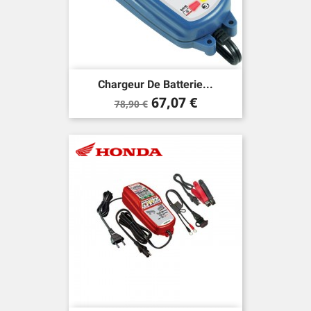
Chargeur De Batterie...
Prix
Prix
67,07 €
78,90 €
de
base