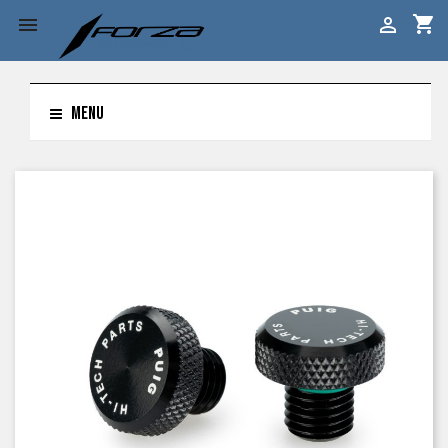
shopping_cart


MENU