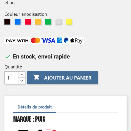
et or.
Couleur anodisastion
Bleu
Rouge
Orange
Vert
Argent
Or
Noir

En stock, envoi rapide
Quantité

AJOUTER AU PANIER
Détails du produit
Marque : Puig