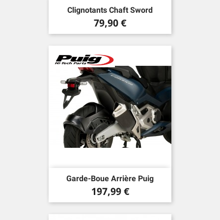
Clignotants Chaft Sword
Prix
79,90 €
Garde-Boue Arrière Puig
Prix
197,99 €