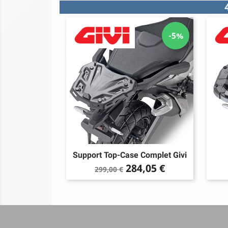
-5%
Support Top-Case Complet Givi
Prix
Prix
284,05 €
299,00 €
de
base