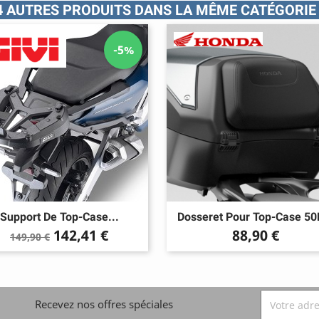
4 AUTRES PRODUITS DANS LA MÊME CATÉGORIE 
-5%
Support De Top-Case...
Dosseret Pour Top-Case 50L
Prix
Prix
Prix
142,41 €
88,90 €
149,90 €
de
base
Recevez nos offres spéciales