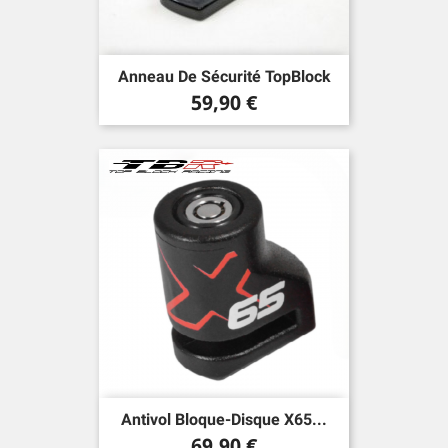
Anneau De Sécurité TopBlock
Prix
59,90 €
Antivol Bloque-Disque X65...
Prix
69,90 €