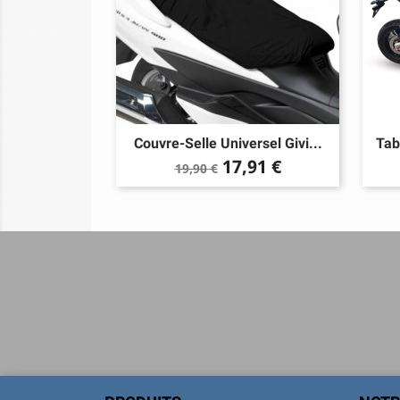
Couvre-Selle Universel Givi...
Tab
Prix
Prix
17,91 €
19,90 €
de
base