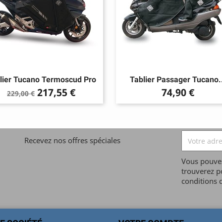
lier Tucano Termoscud Pro
Tablier Passager Tucano.
Prix
Prix
Prix
217,55 €
74,90 €
229,00 €
de
base
Recevez nos offres spéciales
Vous pouvez
trouverez p
conditions d