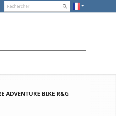


RE ADVENTURE BIKE R&G