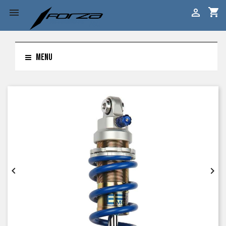
shopping_cart


MENU

