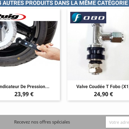
4 AUTRES PRODUITS DANS LA MÊME CATÉGORIE 
Indicateur De Pression...
Valve Coudée T Fobo (x1
Prix
Prix
23,99 €
24,90 €
Recevez nos offres spéciales