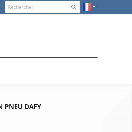


N PNEU DAFY