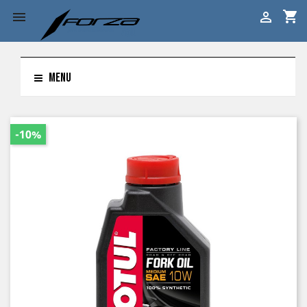
shopping_cart


MENU
-10%