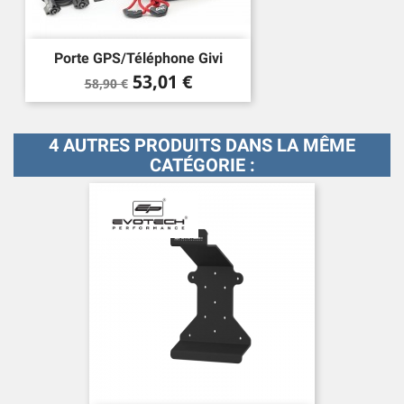
Porte GPS/téléphone Givi
Prix
Prix
53,01 €
58,90 €
de
base
4 AUTRES PRODUITS DANS LA MÊME
CATÉGORIE :