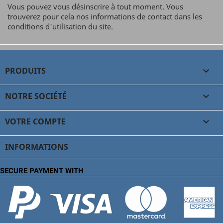
Vous pouvez vous désinscrire à tout moment. Vous
trouverez pour cela nos informations de contact dans les
conditions d'utilisation du site.
PRODUITS

NOTRE SOCIÉTÉ

VOTRE COMPTE

INFORMATIONS
SECURE PAYMENT WITH