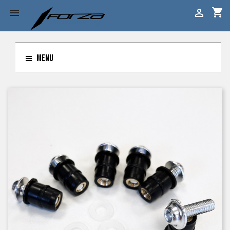
shopping_cart


MENU