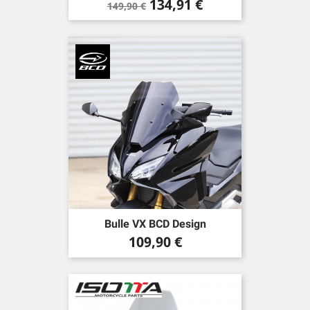
Prix
Prix
134,91 €
149,90 €
de
base
Bulle VX BCD Design
Prix
109,90 €