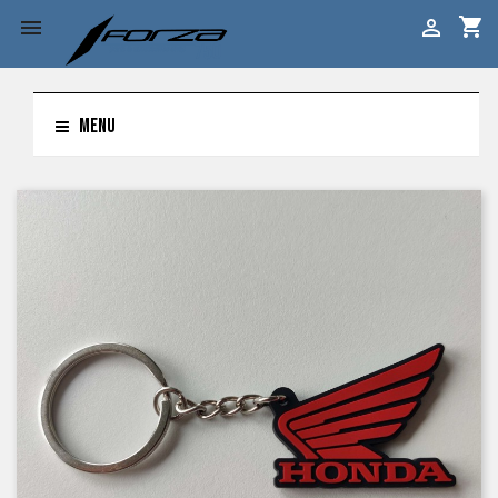
shopping_cart


MENU