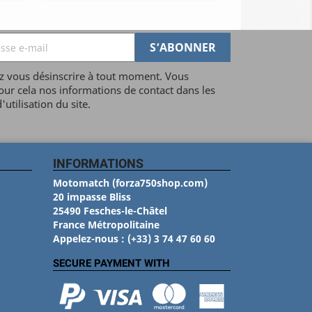
 vous désinscrire à tout moment. Vous
our cela nos informations de contact dans les
'utilisation du site.
INFORMATIONS
Motomatch (forza750shop.com)
20 impasse Bliss
25490 Fesches-le-Châtel
France Métropolitaine
Appelez-nous :
(+33) 3 74 47 60 60
SECURE PAYMENT WITH