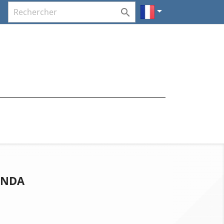


ONDA