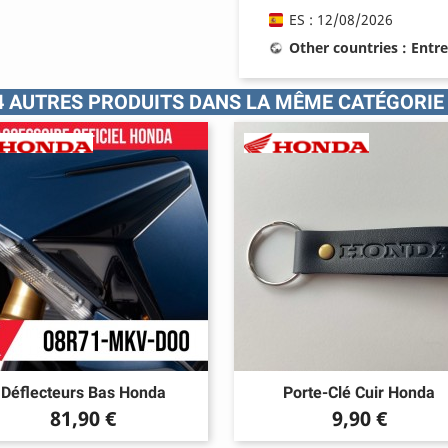
ES : 12/08/2026
Other countries : Entr
4 AUTRES PRODUITS DANS LA MÊME CATÉGORIE 
Déflecteurs Bas Honda
Porte-Clé Cuir Honda
Prix
Prix
81,90 €
9,90 €