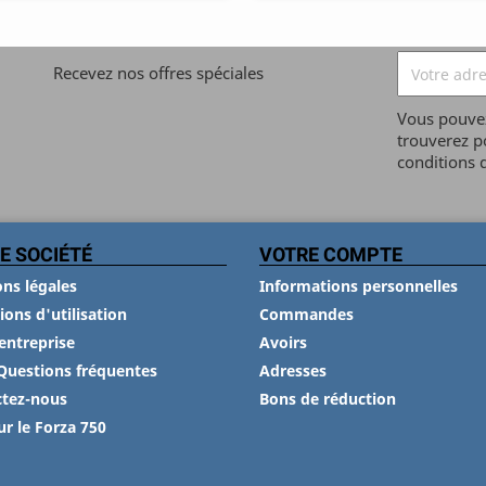
Recevez nos offres spéciales
Vous pouvez
trouverez p
conditions d
E SOCIÉTÉ
VOTRE COMPTE
ns légales
Informations personnelles
ions d'utilisation
Commandes
entreprise
Avoirs
Questions fréquentes
Adresses
ctez-nous
Bons de réduction
ur le Forza 750