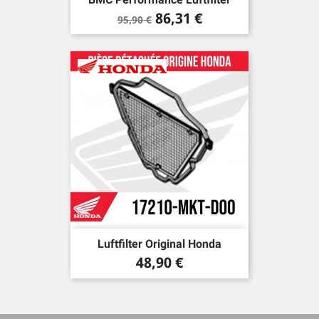
Verkaufspreis
Preis
86,31 €
95,90 €
Luftfilter Original Honda
Preis
48,90 €