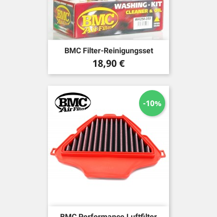
BMC Filter-Reinigungsset
Preis
18,90 €
-10%
BMC Performance Luftfilter