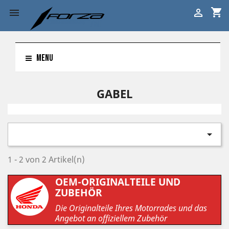
shopping_cart


MENU
GABEL

1 - 2 von 2 Artikel(n)
OEM-ORIGINALTEILE UND
ZUBEHÖR
Die Originalteile Ihres Motorrades und das
Angebot an offiziellem Zubehör