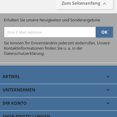
Zum Seitenanfang

Erhalten Sie unsere Neuigkeiten und Sonderangebote
Sie können Ihr Einverständnis jederzeit widerrufen. Unsere
Kontaktinformationen finden Sie u. a. in der
Datenschutzerklärung.
ARTIKEL

UNTERNEHMEN

IHR KONTO

SHOP-EINSTELLUNGEN