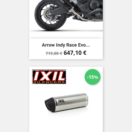
Arrow Indy Race Evo...
Verkaufspreis
Preis
647,10 €
719,00 €
-15%