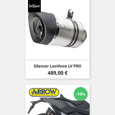
Silencer LeoVince LV PRO
Preis
489,00 €
-10%