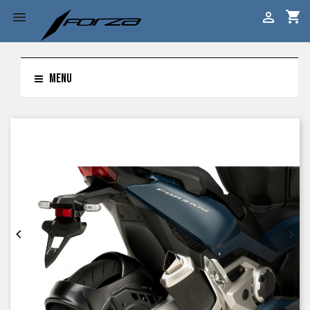
shopping_cart


MENU

