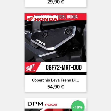
Prezzo
29,90 €
Coperchio Leva Freno Di...
Prezzo
54,90 €
-10%