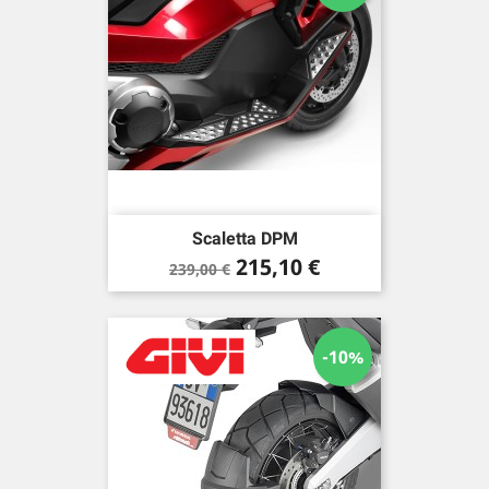
Scaletta DPM
Prezzo
Prezzo
215,10 €
239,00 €
base
-10%