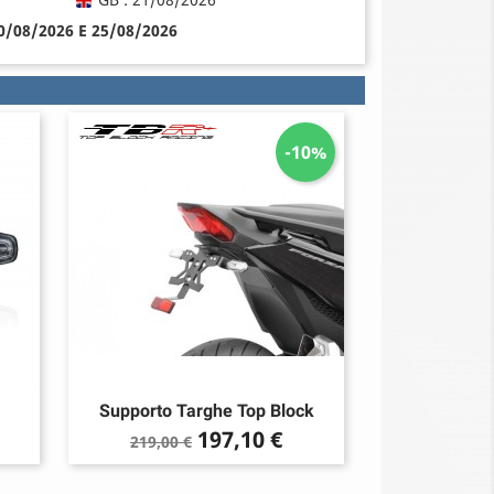
20/08/2026 E 25/08/2026
-10%
Supporto Targhe Top Block
Prezzo
Prezzo
197,10 €
219,00 €
base