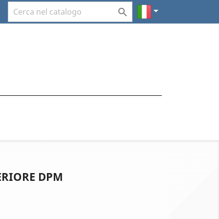


ERIORE DPM