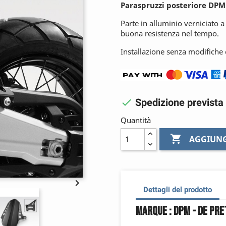
Paraspruzzi posteriore DPM
Parte in alluminio verniciato
buona resistenza nel tempo.
Installazione senza modifiche c

Spedizione prevista 
Quantità

AGGIUNG

Dettagli del prodotto
Marque : DPM - De Pr