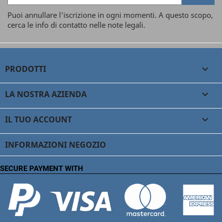
Puoi annullare l'iscrizione in ogni momenti. A questo scopo,
cerca le info di contatto nelle note legali.
PRODOTTI

LA NOSTRA AZIENDA

IL TUO ACCOUNT

INFORMAZIONI NEGOZIO
SECURE PAYMENT WITH