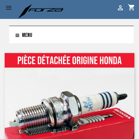
shopping_cart


MENU