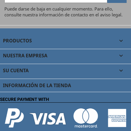
Puede darse de baja en cualquier momento. Para ello,
consulte nuestra información de contacto en el aviso legal.
PRODUCTOS

NUESTRA EMPRESA

SU CUENTA

INFORMACIÓN DE LA TIENDA
SECURE PAYMENT WITH