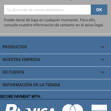
Puede darse de baja en cualquier momento. Para ello,
consulte nuestra información de contacto en el aviso legal.
PRODUCTOS

NUESTRA EMPRESA

SU CUENTA

INFORMACIÓN DE LA TIENDA
SECURE PAYMENT WITH