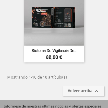
Sistema De Vigilancia De...
Precio
89,90 €
Mostrando 1-10 de 10 artículo(s)
Volver arriba

Infórmese de nuestras últimas noticias y ofertas especiales