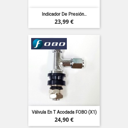
Indicador De Presión...
Precio
23,99 €
Válvula En T Acodada FOBO (x1)
Precio
24,90 €