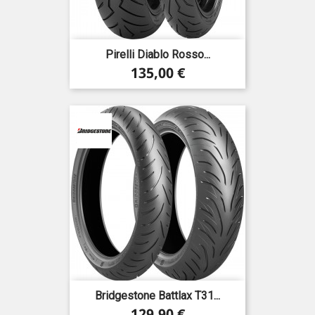
Pirelli Diablo Rosso...
Precio
135,00 €
Bridgestone Battlax T31...
Precio
129,90 €