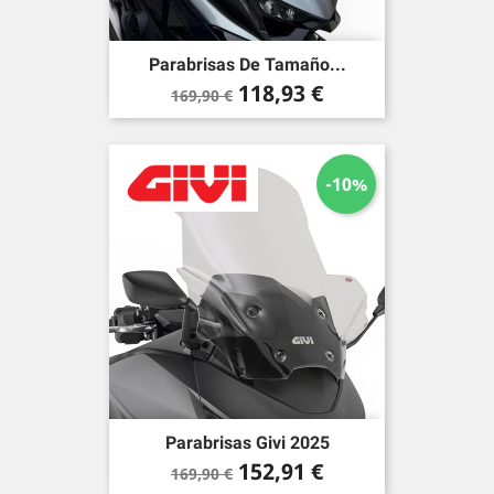
Parabrisas De Tamaño...
Precio
Precio
118,93 €
169,90 €
base
-10%
Parabrisas Givi 2025
Precio
Precio
152,91 €
169,90 €
base