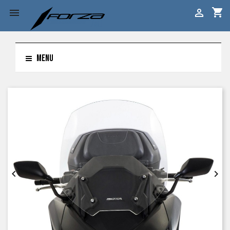
shopping_cart


MENU

