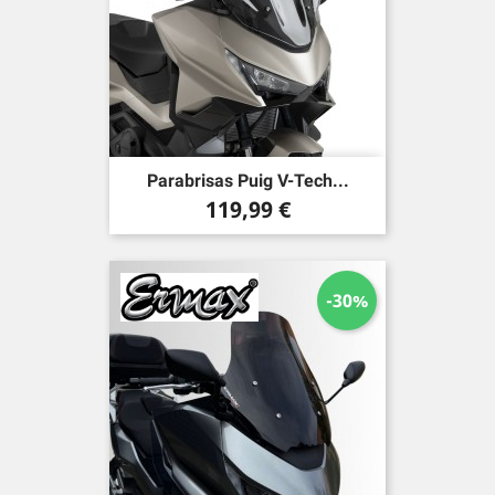
Parabrisas Puig V-Tech...
Precio
119,99 €
-30%