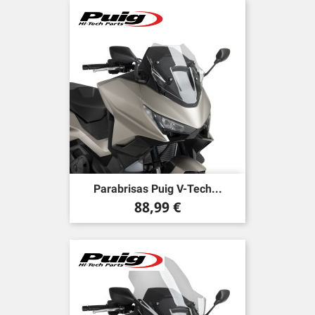
Parabrisas Puig V-Tech...
Precio
88,99 €