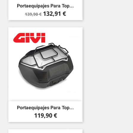
Portaequipajes Para Top...
Precio
Precio
132,91 €
139,90 €
base
Portaequipajes Para Top...
Precio
119,90 €