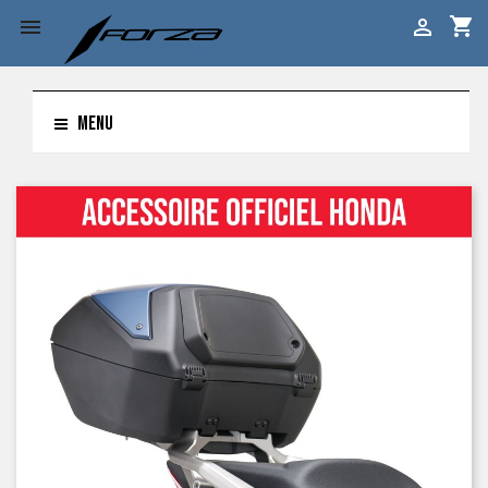
shopping_cart


MENU