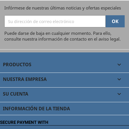
Infórmese de nuestras últimas noticias y ofertas especiales
Puede darse de baja en cualquier momento. Para ello,
consulte nuestra información de contacto en el aviso legal.
PRODUCTOS

NUESTRA EMPRESA

SU CUENTA

INFORMACIÓN DE LA TIENDA
SECURE PAYMENT WITH