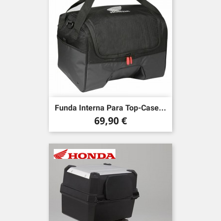
Funda Interna Para Top-Case...
Precio
69,90 €