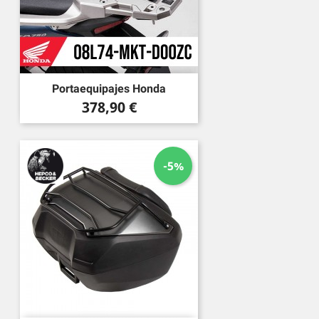
Portaequipajes Honda
Precio
378,90 €
-5%