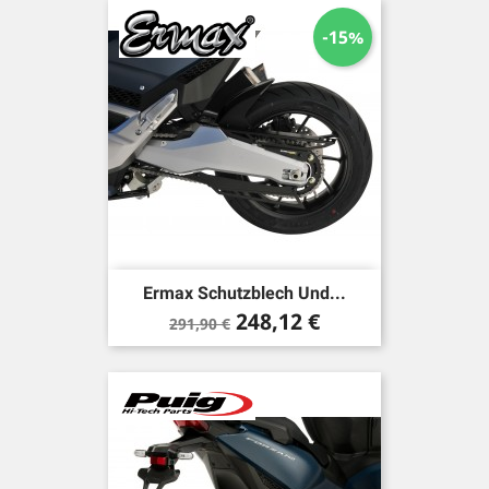
-15%
Ermax Schutzblech Und...
Verkaufspreis
Preis
248,12 €
291,90 €