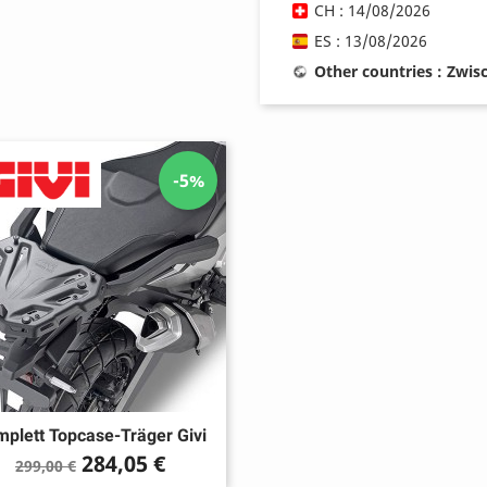
CH : 14/08/2026
ES : 13/08/2026
Other countries : Zwi
-5%
plett Topcase-Träger Givi
Verkaufspreis
Preis
284,05 €
299,00 €