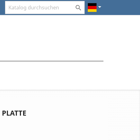


 PLATTE