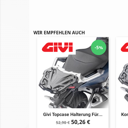
WIR EMPFEHLEN AUCH
-5%
Givi Topcase Halterung Für...
Kom
Verkaufspreis
Preis
50,26 €
52,90 €