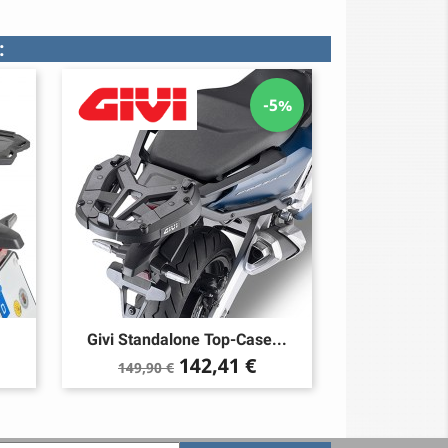
:
-5%
Givi Standalone Top-Case...
Verkaufspreis
Preis
142,41 €
149,90 €