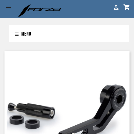
shopping_cart


MENU