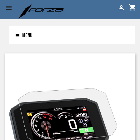
shopping_cart


MENU