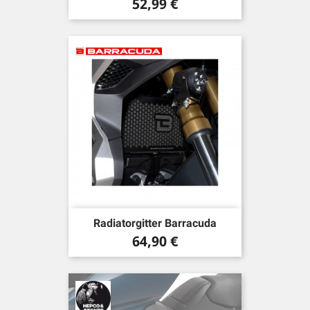
Preis
52,99 €
Radiatorgitter Barracuda
Preis
64,90 €