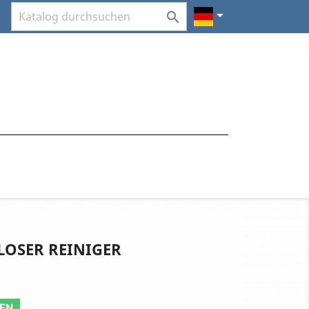


LOSER REINIGER
REN