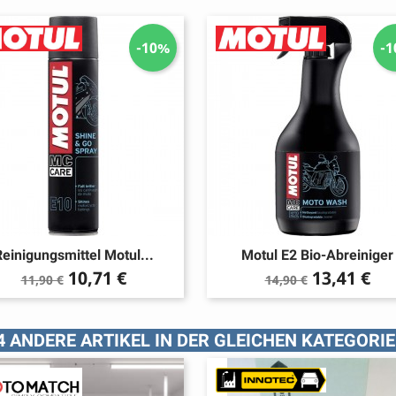
-10%
-
einigungsmittel Motul...
Motul E2 Bio-Abreiniger
Verkaufspreis
Preis
Verkaufspreis
Preis
10,71 €
13,41 €
11,90 €
14,90 €
4 ANDERE ARTIKEL IN DER GLEICHEN KATEGORIE