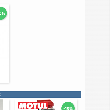
10%
:
-10%