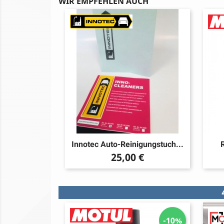
WIR EMPFEHLEN AUCH
Innotec Auto-Reinigungstuch...
R
Preis
25,00 €
-10%