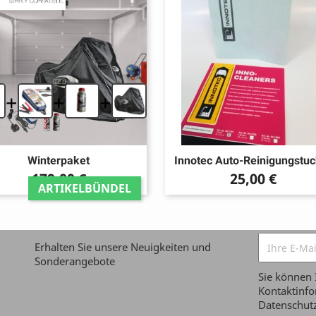
+
+
+
Winterpaket
Innotec Auto-Reinigungstuc
Preis
Preis
179,00 €
25,00 €
ARTIKELBÜNDEL
Erhalten Sie unsere Neuigkeiten und
Sonderangebote
Sie können 
Kontaktinfor
Datenschutz