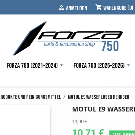
shopping_cart

Warenkorb
(0)
ANMELDEN
Forza 750 (2021-2024)
Forza 750 (2025-2026)
Produkte und Reinigungsmittel
Motul E9 Wasserloser Reiniger
MOTUL E9 WASSER
11,90 €
10,71 €
10% SPA