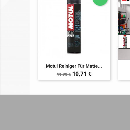
Motul Reiniger Für Matte...
Verkaufspreis
Preis
10,71 €
11,90 €