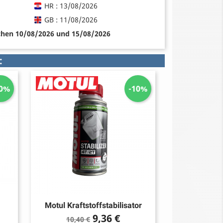
HR : 13/08/2026
GB : 11/08/2026
schen 10/08/2026 und 15/08/2026
:
10%
-10%
Motul Kraftstoffstabilisator
Verkaufspreis
Preis
9,36 €
10,40 €