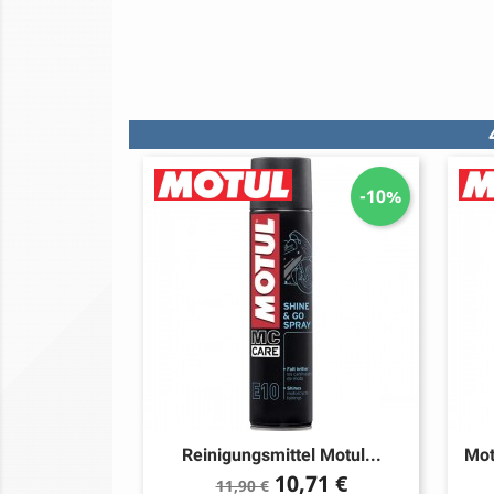
-10%
Reinigungsmittel Motul...
Mot
Verkaufspreis
Preis
10,71 €
11,90 €