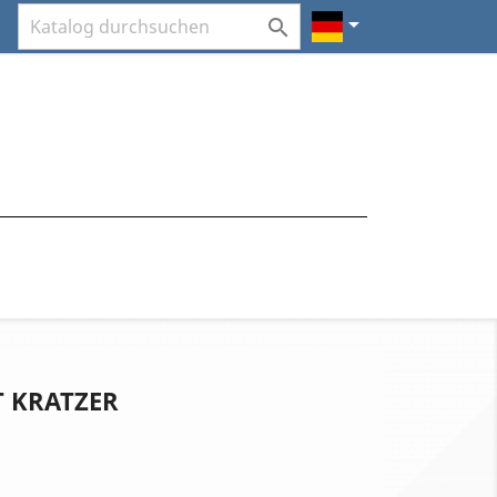


 KRATZER