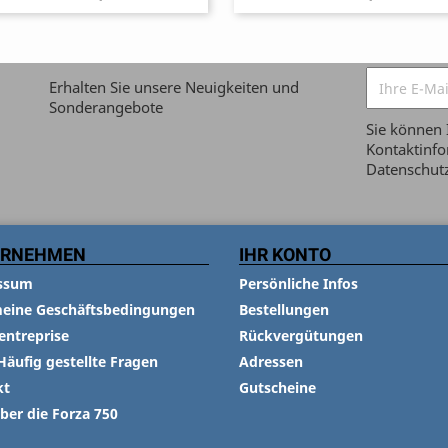
Erhalten Sie unsere Neuigkeiten und
Sonderangebote
Sie können 
Kontaktinfor
Datenschutz
ERNEHMEN
IHR KONTO
ssum
Persönliche Infos
meine Geschäftsbedingungen
Bestellungen
entreprise
Rückvergütungen
Häufig gestellte Fragen
Adressen
kt
Gutscheine
über die Forza 750