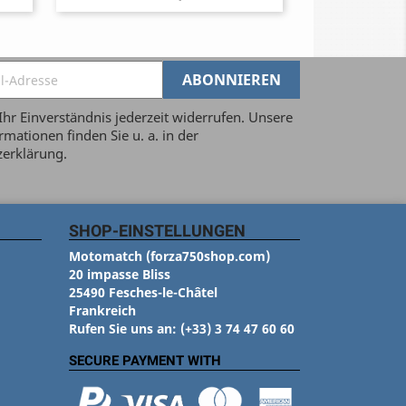
Ihr Einverständnis jederzeit widerrufen. Unsere
mationen finden Sie u. a. in der
erklärung.
SHOP-EINSTELLUNGEN
Motomatch (forza750shop.com)
20 impasse Bliss
25490 Fesches-le-Châtel
Frankreich
Rufen Sie uns an:
(+33) 3 74 47 60 60
SECURE PAYMENT WITH