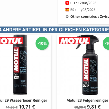
CH : 12/08/2026
ES : 11/08/2026
Other countries : Zwi
4 ANDERE ARTIKEL IN DER GLEICHEN KATEGORIE
-10%
-
ul E9 Wasserloser Reiniger
Motul E3 Felgenreiniger
Verkaufspreis
Preis
Verkaufspreis
Preis
10,71 €
9,81 €
11,90 €
10,90 €