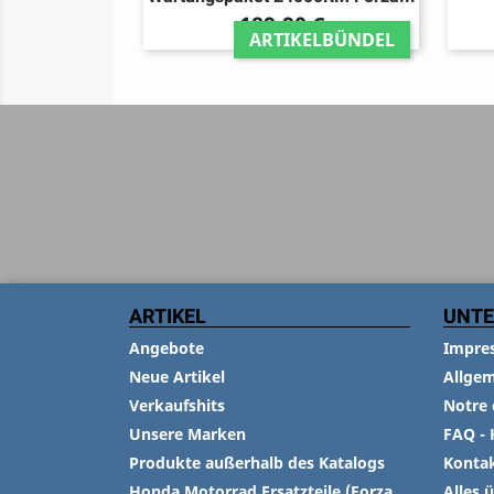
Preis
189,90 €
ARTIKELBÜNDEL
ARTIKEL
UNT
Angebote
Impre
Neue Artikel
Allge
Verkaufshits
Notre 
Unsere Marken
FAQ - 
Produkte außerhalb des Katalogs
Konta
Honda Motorrad Ersatzteile (Forza
Alles 