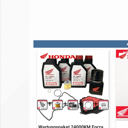
+
+
+
+
Wartungspaket 24000KM Forza...