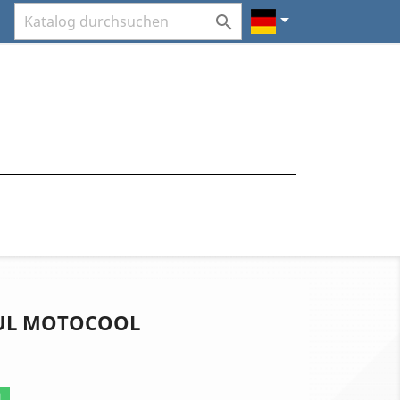


UL MOTOCOOL
N