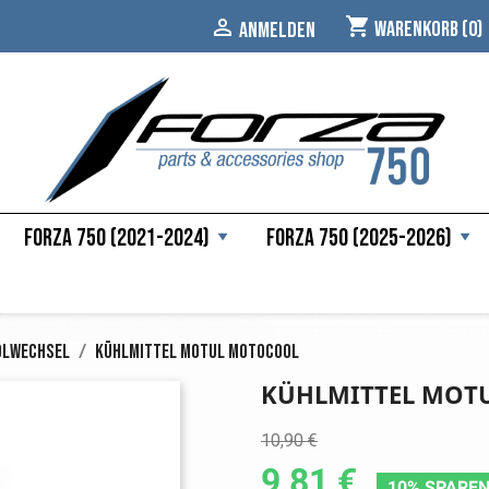
shopping_cart

Warenkorb
(0)
ANMELDEN
Forza 750 (2021-2024)
Forza 750 (2025-2026)
Ölwechsel
Kühlmittel Motul Motocool
KÜHLMITTEL MOT
10,90 €
9,81 €
10% SPARE