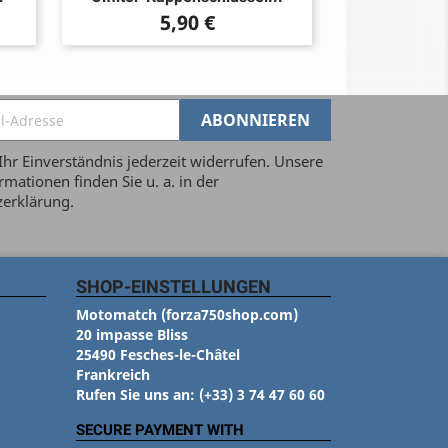
Preis
5,90 €
Ihr Einverständnis jederzeit widerrufen. Unsere
mationen finden Sie u. a. in der
erklärung.
SHOP-EINSTELLUNGEN
Motomatch (forza750shop.com)
20 impasse Bliss
25490 Fesches-le-Châtel
Frankreich
Rufen Sie uns an:
(+33) 3 74 47 60 60
SECURE PAYMENT WITH