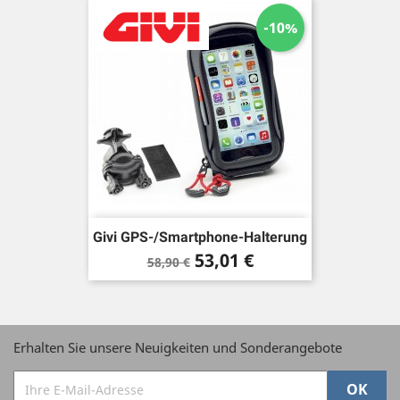
-10%
Givi GPS-/Smartphone-Halterung
Verkaufspreis
Preis
53,01 €
58,90 €
Erhalten Sie unsere Neuigkeiten und Sonderangebote