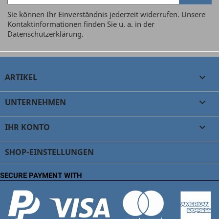
Sie können Ihr Einverständnis jederzeit widerrufen. Unsere
Kontaktinformationen finden Sie u. a. in der
Datenschutzerklärung.
ARTIKEL

UNTERNEHMEN

IHR KONTO

SHOP-EINSTELLUNGEN
SECURE PAYMENT WITH