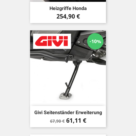
Heizgriffe Honda
Preis
254,90 €
-10%
Givi Seitenständer Erweiterung
Verkaufspreis
Preis
61,11 €
67,90 €