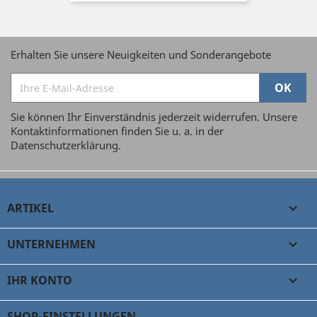
Erhalten Sie unsere Neuigkeiten und Sonderangebote
Sie können Ihr Einverständnis jederzeit widerrufen. Unsere
Kontaktinformationen finden Sie u. a. in der
Datenschutzerklärung.
ARTIKEL

UNTERNEHMEN

IHR KONTO

SHOP-EINSTELLUNGEN