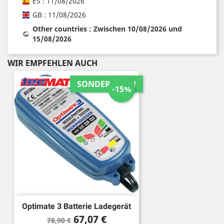
ES : 11/08/2026
GB : 11/08/2026
Other countries : Zwischen 10/08/2026 und
15/08/2026
WIR EMPFEHLEN AUCH
SONDERPREIS!
-15%
Optimate 3 Batterie Ladegerät
Verkaufspreis
Preis
67,07 €
78,90 €