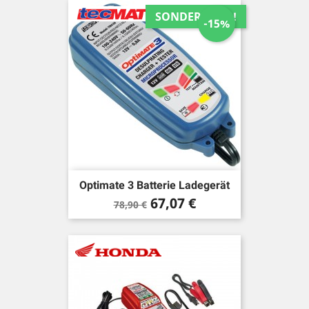
SONDERPREIS!
-15%
Optimate 3 Batterie Ladegerät
Verkaufspreis
Preis
67,07 €
78,90 €