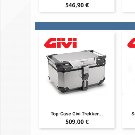
Prezzo
546,90 €
Top-Case Givi Trekker...
S
Prezzo
509,00 €