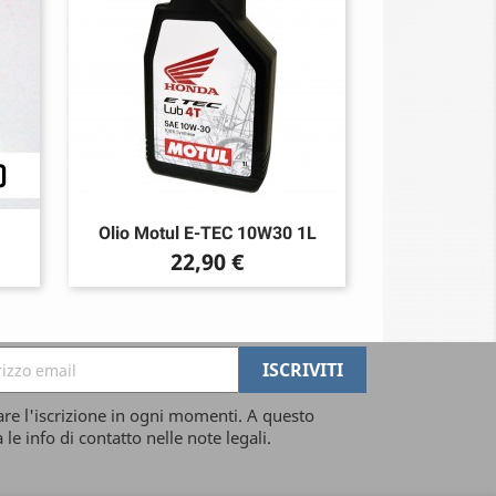
Olio Motul E-TEC 10W30 1L
Prezzo
22,90 €
are l'iscrizione in ogni momenti. A questo
 le info di contatto nelle note legali.