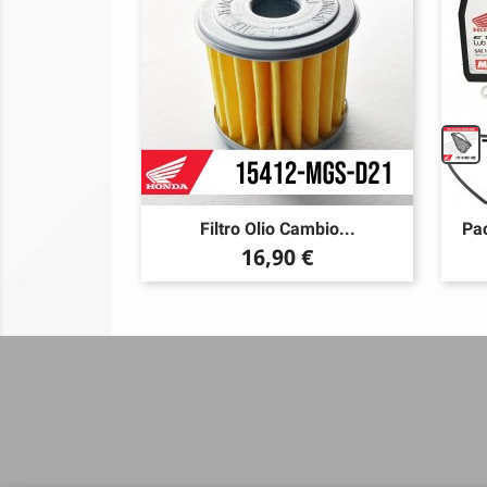
Filtro Olio Cambio...
Pac
Prezzo
16,90 €