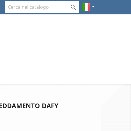


REDDAMENTO DAFY