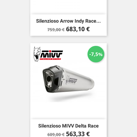
Silenzioso Arrow Indy Race...
Prezzo
Prezzo
683,10 €
759,00 €
base
-7,5%
Silenzioso MIVV Delta Race
Prezzo
Prezzo
563,33 €
609,00 €