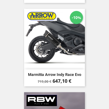
base
-10%
Marmitta Arrow Indy Race Evo
Prezzo
Prezzo
647,10 €
719,00 €
base