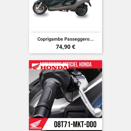
Coprigambe Passeggero...
Prezzo
74,90 €