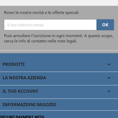
Ricevi le nostre novità e le offerte speciali
Puoi annullare l'iscrizione in ogni momenti. A questo scopo,
cerca le info di contatto nelle note legali.
PRODOTTI

LA NOSTRA AZIENDA

IL TUO ACCOUNT

INFORMAZIONI NEGOZIO
SECURE PAYMENT WITH