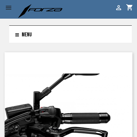
shopping_cart


MENU