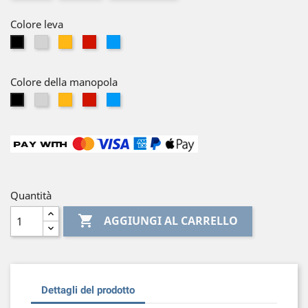
Colore leva
Argento
Oro
Rosso
Blu
Nero
Colore della manopola
Argento
Oro
Rosso
Blu
Nero
Quantità

AGGIUNGI AL CARRELLO
Dettagli del prodotto