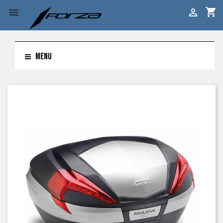
shopping_cart


MENU